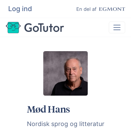
Log ind
Søg
En del af
Lektiehjælp
Eksamenshjælp
Hjælp til ordblinde
Kundeudtalelser
Undervisere
Mød Hans
Nordisk sprog og litteratur