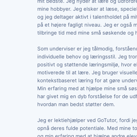
mit bedste. Jeg nyder at lære og udfordre
mine hobbyer. Jeg elsker at læse, speciel
og jeg deltager aktivt i talentholdet på m
på et højere fagligt niveau. Jeg er også 
tilbringe tid med mine små søskende og
Som underviser er jeg tålmodig, forståen
individuelle behov og læringsstil. Jeg tror
positivt og støttende læringsmiljø, hvor e
motiverede til at lære. Jeg bruger visuell
kontekstbaseret læring for at gøre unde
Min erfaring med at hjælpe mine små sø
har givet mig en dyb forståelse for de ud
hvordan man bedst støtter dem.
Jeg er lektiehjælper ved GoTutor, fordi j
opnå deres fulde potentiale. Med mine top
og min erfaring med at hjælpe andre elever