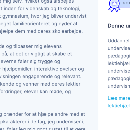
 mig selv, hvilket også afspejles i
GOT
t inden for videnskab og teknologi,
it gymnasium, hvor jeg bliver undervist
meget familieorienteret og nyder at
Denne un
 hjælpe dem med deres skolearbejde.
Uddannels
de og tilpasser mig elevens
undervise
 på, at det er vigtigt at skabe et
pædagogi
leverne føler sig trygge og
lektiehjæl
e hjælpemidler, interaktive øvelser og
undervise
rvisningen engagerende og relevant.
pædagogis
skende og venner med deres lektier
undervisn
fordringer, elever kan møde, og
Læs mere
lektiehjæ
eg brænder for at hjælpe andre med at
karakterer i de fag, jeg underviser i,
, føler jeg mig godt rustet til at gøre