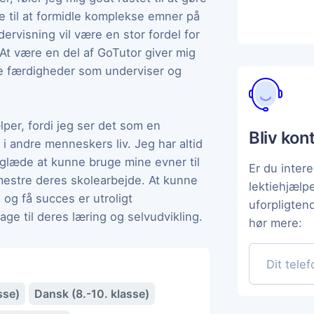
ne til at formidle komplekse emner på
ervisning vil være en stor fordel for
 At være en del af GoTutor giver mig
e færdigheder som underviser og
lper, fordi jeg ser det som en
Bliv kon
 i andre menneskers liv. Jeg har altid
r glæde at kunne bruge mine evner til
Er du intere
mestre deres skolearbejde. At kunne
lektiehjæl
 og få succes er utroligt
uforpligten
drage til deres læring og selvudvikling.
hør mere:
sse)
Dansk (8.-10. klasse)