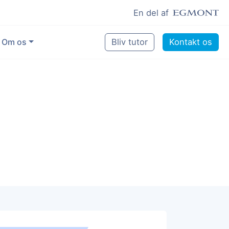
En del af
Om os
Bliv tutor
Kontakt os
Vores eksperter
Sikring af kvalitet
Pædagogisk grundlag
Skoler og kommuner
Job som lektiehjælper
Job som erfaren underviser