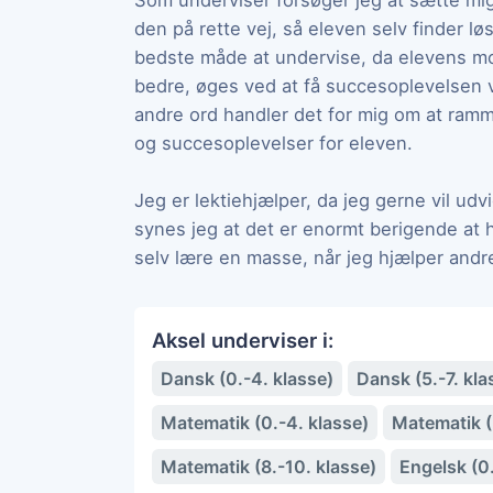
Som underviser forsøger jeg at sætte mig
den på rette vej, så eleven selv finder lø
bedste måde at undervise, da elevens moti
bedre, øges ved at få succesoplevelsen 
andre ord handler det for mig om at ram
og succesoplevelser for eleven.
Jeg er lektiehjælper, da jeg gerne vil ud
synes jeg at det er enormt berigende at hj
selv lære en masse, når jeg hjælper andr
Aksel underviser i:
Dansk (0.-4. klasse)
Dansk (5.-7. kla
Matematik (0.-4. klasse)
Matematik (5
Matematik (8.-10. klasse)
Engelsk (0.