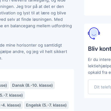
 ind i elevens tankegang, og lede
sningen. Jeg tror på at det er den
vation og lyst til at lære og blive
ved selv at finde løsningen. Med
me en balancegang mellem udfordring
vide mine horisonter og samtidigt
Bliv kon
ælpe andre, og jeg vil helt sikkert
e.
Er du intere
lektiehjælp
opkald fra 
sse)
Dansk (8.-10. klasse)
.-7. klasse)
-4. klasse)
Engelsk (5.-7. klasse)