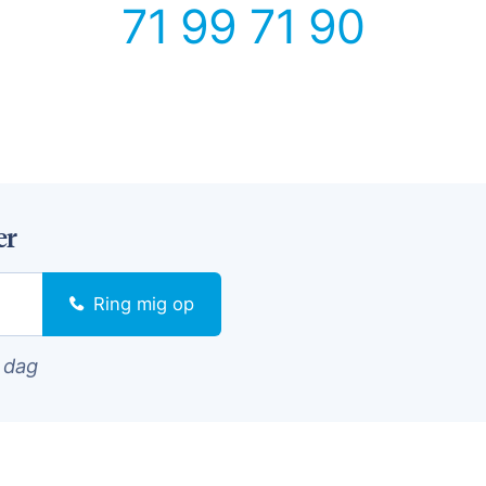
71 99 71 90
er
Ring mig op
i dag