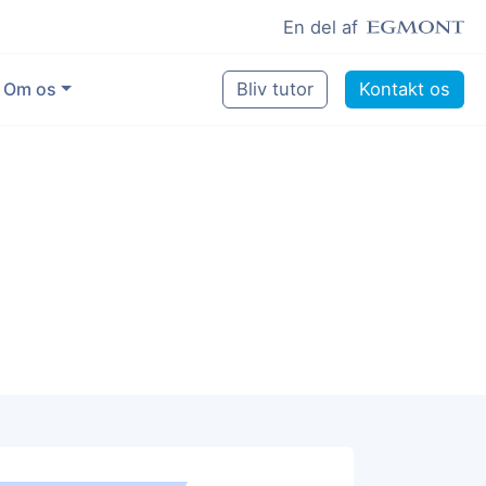
En del af
Om os
Bliv tutor
Kontakt os
Vores eksperter
Sikring af kvalitet
Pædagogisk grundlag
Skoler og kommuner
Job som lektiehjælper
Job som erfaren underviser