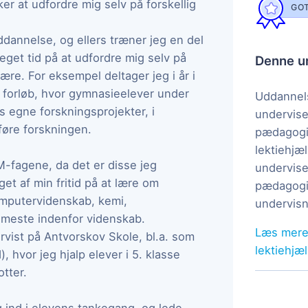
er at udfordre mig selv på forskellig
GOT
ddannelse, og ellers træner jeg en del
et tid på at udfordre mig selv på
Denne un
ære. For eksempel deltager jeg i år i
t forløb, hvor gymnasieelever under
Uddannels
s egne forskningsprojekter, i
undervise
føre forskningen.
pædagogi
lektiehjæl
-fagene, da det er disse jeg
undervise
et af min fritid på at lære om
pædagogis
omputervidenskab, kemi,
undervisn
t meste indenfor videnskab.
Læs mere
rvist på Antvorskov Skole, bl.a. som
lektiehjæ
 hvor jeg hjalp elever i 5. klasse
tter.