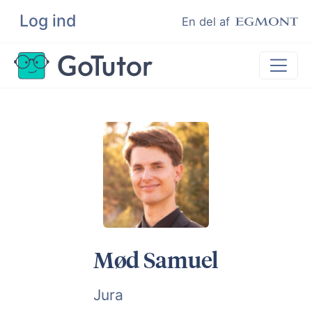
Log ind
Søg
En del af
Lektiehjælp
Eksamenshjælp
Hjælp til ordblinde
Kundeudtalelser
Undervisere
Mød Samuel
Jura