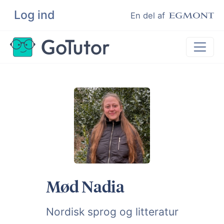
Log ind
Søg
En del af
Lektiehjælp
Eksamenshjælp
Hjælp til ordblinde
Kundeudtalelser
Undervisere
Mød Nadia
Nordisk sprog og litteratur