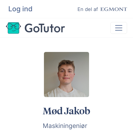
Log ind
Søg
En del af
Lektiehjælp
Eksamenshjælp
Hjælp til ordblinde
Kundeudtalelser
Undervisere
Mød Jakob
Maskiningeniør