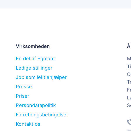
Virksomheden
Å
En del af Egmont
M
T
Ledige stillinger
O
Job som lektiehjælper
T
Presse
F
Priser
L
S
Persondatapolitik
Forretningsbetingelser
Kontakt os