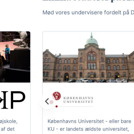
Mød vores undervisere fordelt på 
jskole,
Københavns Universitet - eller bare
af det
KU - er landets ældste universitet,