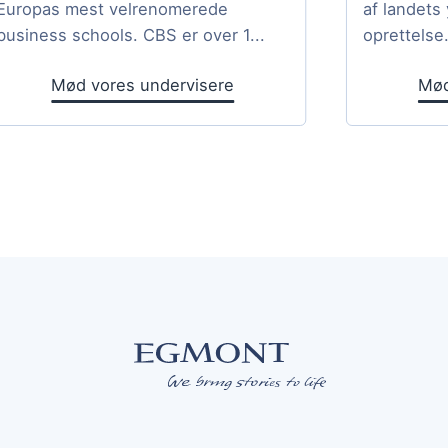
Europas mest velrenomerede
af landets
business schools. CBS er over 1...
oprettelse.
Mød vores undervisere
Mød