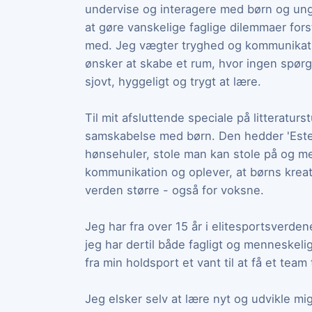
undervise og interagere med børn og ung
at gøre vanskelige faglige dilemmaer for
med. Jeg vægter tryghed og kommunikatio
ønsker at skabe et rum, hvor ingen spør
sjovt, hyggeligt og trygt at lære.
Til mit afsluttende speciale på litteratur
samskabelse med børn. Den hedder 'Este
hønsehuler, stole man kan stole på og m
kommunikation og oplever, at børns kreati
verden større - også for voksne.
Jeg har fra over 15 år i elitesportsverden
jeg har dertil både fagligt og menneskelig
fra min holdsport et vant til at få et team 
Jeg elsker selv at lære nyt og udvikle mi