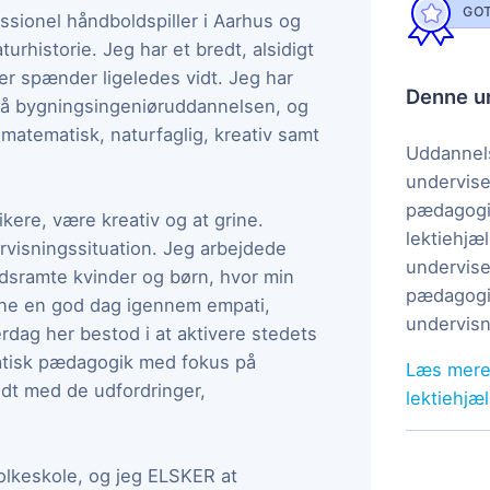
GOT
ssionel håndboldspiller i Aarhus og
turhistorie. Jeg har et bredt, alsidigt
er spænder ligeledes vidt. Jeg har
Denne un
 på bygningsingeniøruddannelsen, og
matematisk, naturfaglig, kreativ samt
Uddannels
undervise
pædagogi
ere, være kreativ og at grine.
lektiehjæl
rvisningssituation. Jeg arbejdede
undervise
ldsramte kvinder og børn, hvor min
pædagogis
rnene en god dag igennem empati,
undervisn
rdag her bestod i at aktivere stedets
atisk pædagogik med fokus på
Læs mere
dt med de udfordringer,
lektiehjæ
folkeskole, og jeg ELSKER at