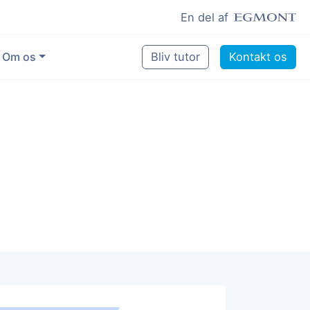
En del af
Om os
Bliv tutor
Kontakt os
Vores eksperter
Sikring af kvalitet
Pædagogisk grundlag
Skoler og kommuner
Job som lektiehjælper
Job som erfaren underviser