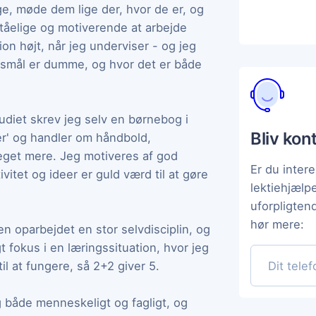
e, møde dem lige der, hvor de er, og
ståelige og motiverende at arbejde
n højt, når jeg underviser - og jeg
gsmål er dumme, og hvor det er både
studiet skrev jeg selv en børnebog i
Bliv kon
r' og handler om håndbold,
eget mere. Jeg motiveres af god
Er du intere
vitet og ideer er guld værd til at gøre
lektiehjæl
uforpligten
hør mere:
en oparbejdet en stor selvdisciplin, og
t fokus i en læringssituation, hvor jeg
til at fungere, så 2+2 giver 5.
g både menneskeligt og fagligt, og