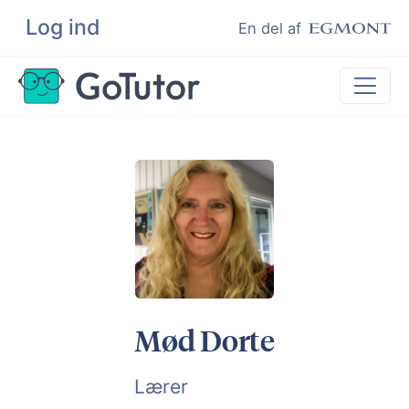
Log ind
Søg
En del af
Lektiehjælp
Eksamenshjælp
Hjælp til ordblinde
Kundeudtalelser
Undervisere
Mød Dorte
Lærer