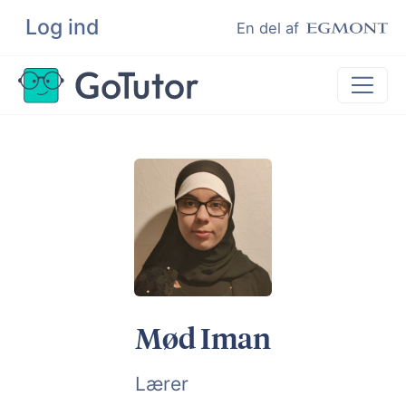
Log ind
Søg
En del af
Lektiehjælp
Eksamenshjælp
Hjælp til ordblinde
Kundeudtalelser
Undervisere
Mød Iman
Lærer