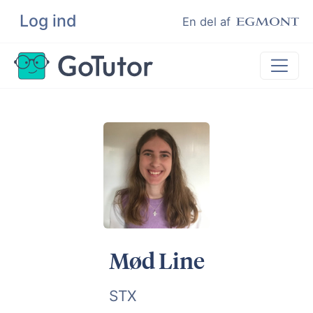
Log ind
Søg
En del af
Lektiehjælp
Eksamenshjælp
Hjælp til ordblinde
Kundeudtalelser
Undervisere
Mød Line
STX