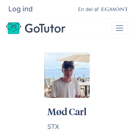
Log ind
Søg
En del af
Lektiehjælp
Eksamenshjælp
Hjælp til ordblinde
Kundeudtalelser
Undervisere
Mød Carl
STX