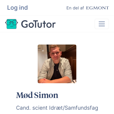
Log ind
Søg
En del af
Lektiehjælp
Eksamenshjælp
Hjælp til ordblinde
Kundeudtalelser
Undervisere
Mød Simon
Cand. scient Idræt/Samfundsfag