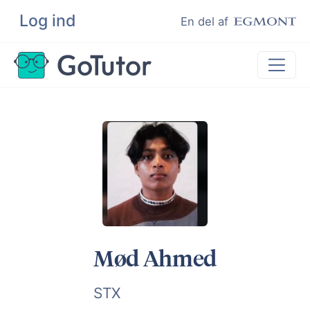
Log ind
Søg
En del af
Lektiehjælp
Eksamenshjælp
Hjælp til ordblinde
Kundeudtalelser
Undervisere
Mød Ahmed
STX