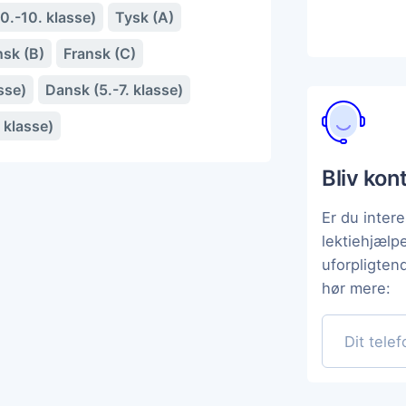
0.-10. klasse)
Tysk (A)
nsk (B)
Fransk (C)
sse)
Dansk (5.-7. klasse)
 klasse)
Bliv kon
Er du intere
lektiehjæl
uforpligten
hør mere: