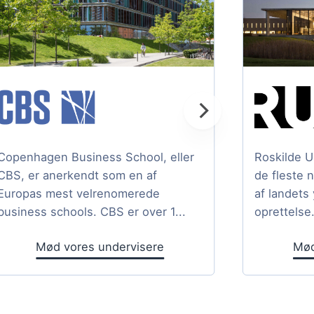
Copenhagen Business School, eller
Roskilde U
CBS, er anerkendt som en af
de fleste 
Europas mest velrenomerede
af landets
business schools. CBS er over 1...
oprettelse.
Mød vores undervisere
Mød