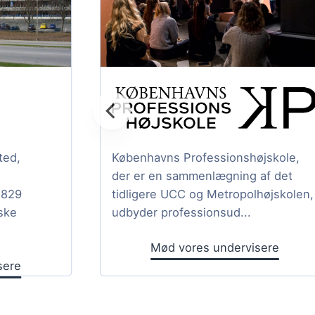
ted,
Københavns Professionshøjskole,
der er en sammenlægning af det
1829
tidligere UCC og Metropolhøjskolen,
ske
udbyder professionsud...
Mød vores undervisere
sere