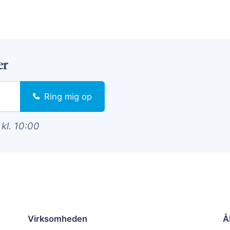
er
Ring mig op
 kl. 10:00
Virksomheden
Å