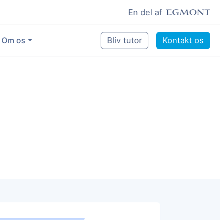
En del af
Om os
Bliv tutor
Kontakt os
Vores eksperter
Sikring af kvalitet
Pædagogisk grundlag
Skoler og kommuner
Job som lektiehjælper
Job som erfaren underviser