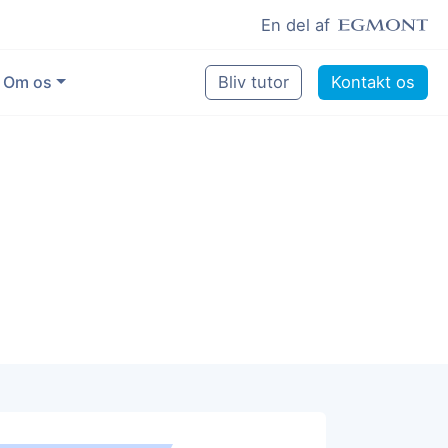
En del af
Om os
Bliv tutor
Kontakt os
Vores eksperter
Sikring af kvalitet
Pædagogisk grundlag
Skoler og kommuner
Job som lektiehjælper
Job som erfaren underviser