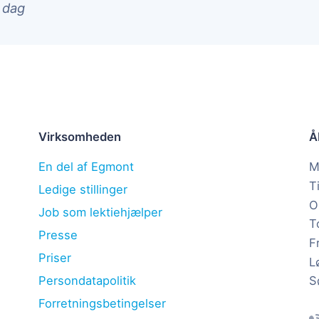
i dag
Virksomheden
Å
En del af Egmont
M
T
Ledige stillinger
O
Job som lektiehjælper
T
Presse
F
Priser
L
S
Persondatapolitik
Forretningsbetingelser