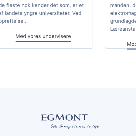
de fleste nok kender det som, er et
manden, d
af landets yngre universiteter. Ved
elektromag
oprettelse...
grundlagd
Læreanstal
Mød vores undervisere
Mød