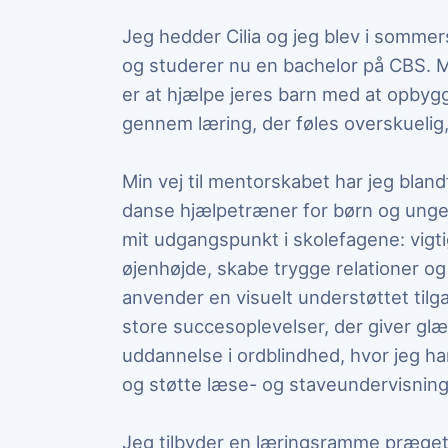
Jeg hedder Cilia og jeg blev i somm
og studerer nu en bachelor på CBS. 
er at hjælpe jeres barn med at opbygg
gennem læring, der føles overskuelig
Min vej til mentorskabet har jeg bla
danse hjælpetræner for børn og unge.
mit udgangspunkt i skolefagene: vigt
øjenhøjde, skabe trygge relationer og 
anvender en visuelt understøttet til
store succesoplevelser, der giver glæ
uddannelse i ordblindhed, hvor jeg har 
og støtte læse- og staveundervisning
Jeg tilbyder en læringsramme præget a