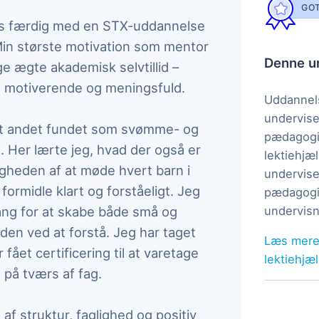
GOT
ers færdig med en STX-uddannelse
Min største motivation som mentor
Denne un
e ægte akademisk selvtillid –
, motiverende og meningsfuld.
Uddannels
undervise
ndt andet fundet som svømme- og
pædagogi
 Her lærte jeg, hvad der også er
lektiehjæl
igheden af at møde hvert barn i
undervise
formidle klart og forståeligt. Jeg
pædagogis
gang for at skabe både små og
undervisn
den ved at forstå. Jeg har taget
Læs mere
fået certificering til at varetage
lektiehjæ
 på tværs af fag.
f struktur, faglighed og positiv