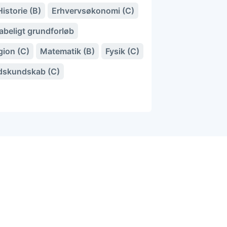
Historie (B)
Erhvervsøkonomi (C)
abeligt grundforløb
gion (C)
Matematik (B)
Fysik (C)
idskundskab (C)