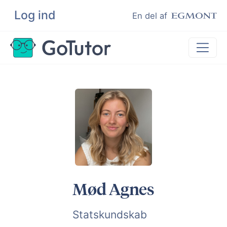
Log ind
Søg
En del af
Lektiehjælp
Eksamenshjælp
Hjælp til ordblinde
Kundeudtalelser
Undervisere
Mød Agnes
Statskundskab