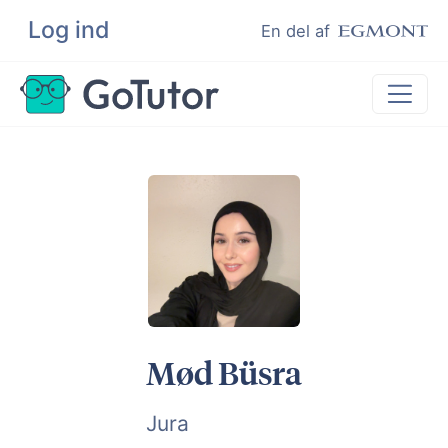
Log ind
Søg
En del af
Lektiehjælp
Eksamenshjælp
Hjælp til ordblinde
Kundeudtalelser
Undervisere
Mød Büsra
Jura