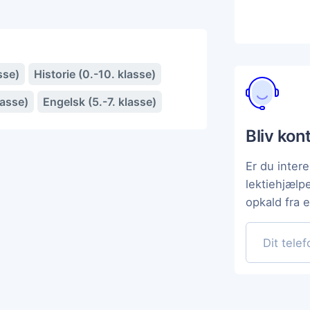
sse)
Historie (0.-10. klasse)
lasse)
Engelsk (5.-7. klasse)
Bliv kon
Er du intere
lektiehjælp
opkald fra 