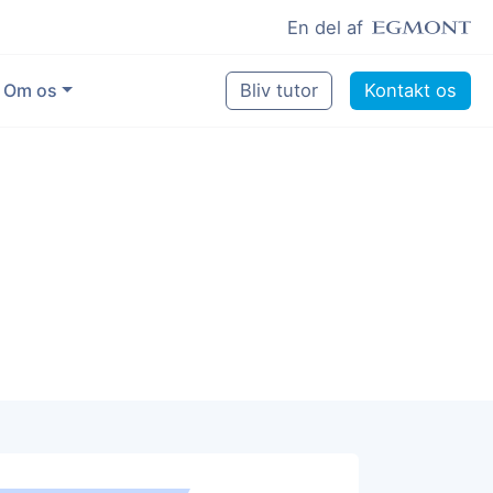
En del af
Om os
Bliv tutor
Kontakt os
Vores eksperter
Sikring af kvalitet
Pædagogisk grundlag
Skoler og kommuner
Job som lektiehjælper
Job som erfaren underviser