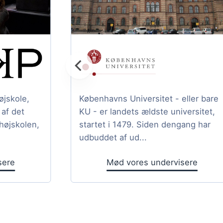
jskole,
Københavns Universitet - eller bare
af det
KU - er landets ældste universitet,
højskolen,
startet i 1479. Siden dengang har
udbuddet af ud...
sere
Mød vores undervisere