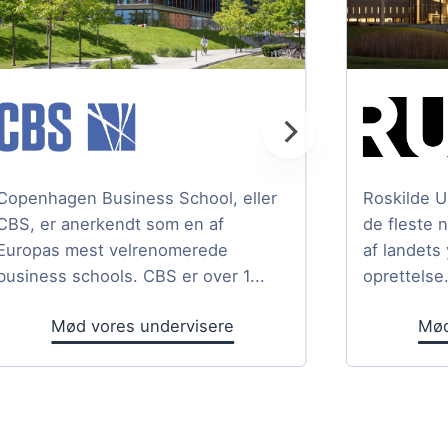
Copenhagen Business School, eller
Roskilde U
CBS, er anerkendt som en af
de fleste 
Europas mest velrenomerede
af landets
business schools. CBS er over 1...
oprettelse.
Mød vores undervisere
Mød