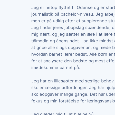
Jeg er netop flyttet til Odense og er sta
journalistik på bachelor-niveau. Jeg arbe
men er på udkig efter et supplerende stu
Jeg finder jeres jobopslag spændende, da 
mig nært, og jeg sætter en ære i at lære 
tålmodig og åbensindet - og ikke mindst a
at gribe alle slags opgaver an, og møde 
hvordan barnet lærer bedst. Alle børn er f
for at analysere den bedste og mest eff
imødekomme barnet på.
Jeg har en lillesøster med særlige behov
skolemæssige udfordringer. Jeg har hjul
skoleopgaver mange gange. Det har uden 
fokus og min forståelse for læringsvansk
Jeg glæder mig til at hjælpe :-)