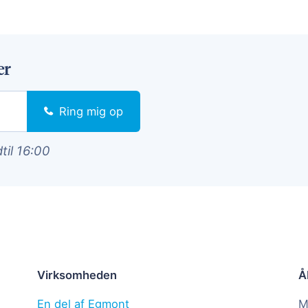
er
Ring mig op
dtil 16:00
Virksomheden
Å
En del af Egmont
M