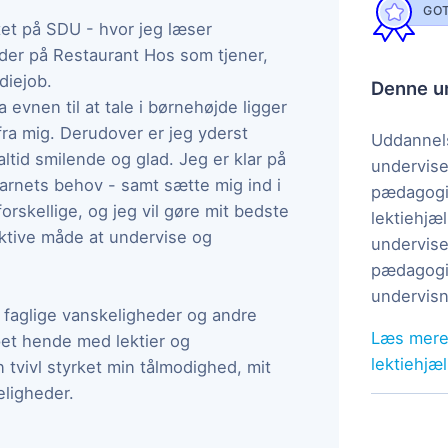
GOT
rtet på SDU - hvor jeg læser
jder på Restaurant Hos som tjener,
diejob.
Denne un
evnen til at tale i børnehøjde ligger
fra mig. Derudover er jeg yderst
Uddannels
ltid smilende og glad. Jeg er klar på
undervise
barnets behov - samt sætte mig ind i
pædagogi
orskellige, og jeg vil gøre mit bedste
lektiehjæl
ektive måde at undervise og
undervise
pædagogis
undervisn
, faglige vanskeligheder og andre
Læs mere
pet hende med lektier og
lektiehjæ
tvivl styrket min tålmodighed, mit
eligheder.