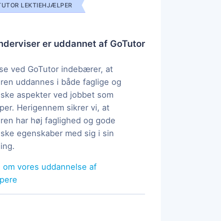
UTOR LEKTIEHJÆLPER
derviser er uddannet af GoTutor
e ved GoTutor indebærer, at
ren uddannes i både faglige og
ske aspekter ved jobbet som
per. Herigennem sikrer vi, at
ren har høj faglighed og gode
ke egenskaber med sig i sin
ing.
 om vores uddannelse af
lpere