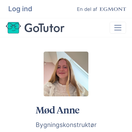
Log ind
Søg
En del af
Lektiehjælp
Eksamenshjælp
Hjælp til ordblinde
Kundeudtalelser
Undervisere
Mød Anne
Bygningskonstruktør