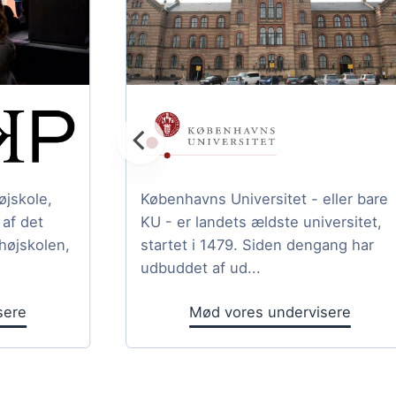
jskole,
Københavns Universitet - eller bare
af det
KU - er landets ældste universitet,
højskolen,
startet i 1479. Siden dengang har
udbuddet af ud...
sere
Mød vores undervisere