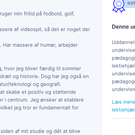
GOT
uger min fritid på fodbold, golf,
Denne un
sere af videospil, så det er noget der
Uddannels
. Har massere af humør, arbejder
undervise
pædagogi
lektiehjæl
, hvor jeg bliver færdig til sommer
undervise
idræt og historie. Dog har jeg også en
pædagogis
tur/teknologi og geografi.
undervisn
t skabe et positiv og støttende
 er i centrum. Jeg ønsker at etablere
Læs mere
vilket jeg tror er fundamentalt for
lektiehjæ
siden af mit studie og dét at blive