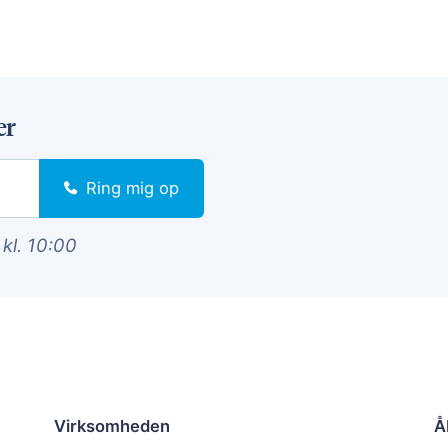
er
Ring mig op
 kl. 10:00
Virksomheden
Å