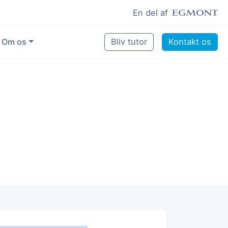
En del af
Om os
Bliv tutor
Kontakt os
Vores eksperter
Sikring af kvalitet
Pædagogisk grundlag
Skoler og kommuner
Job som lektiehjælper
Job som erfaren underviser