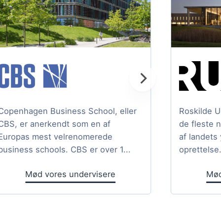
Copenhagen Business School, eller
Roskilde U
CBS, er anerkendt som en af
de fleste 
Europas mest velrenomerede
af landets
business schools. CBS er over 1...
oprettelse.
Mød vores undervisere
Mød