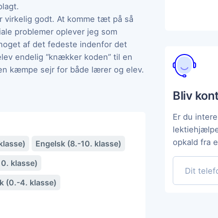
lagt.
r virkelig godt. At komme tæt på så
iale problemer oplever jeg som
noget af det fedeste indenfor det
elev endelig “knækker koden” til en
 en kæmpe sejr for både lærer og elev.
Bliv kon
Er du intere
lektiehjælp
opkald fra 
klasse)
Engelsk (8.-10. klasse)
10. klasse)
 (0.-4. klasse)