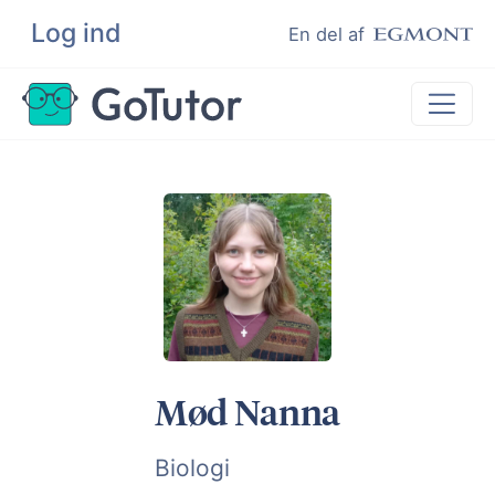
Log ind
Søg
En del af
Lektiehjælp
Eksamenshjælp
Hjælp til ordblinde
Kundeudtalelser
Undervisere
Mød Nanna
Biologi