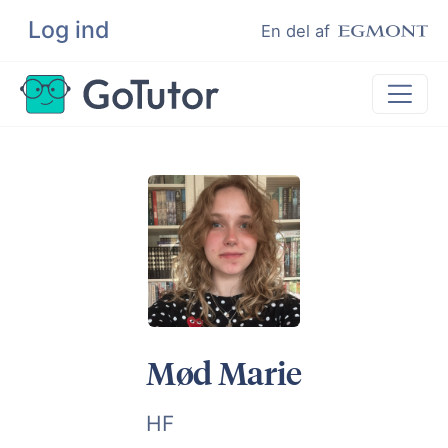
Log ind
Søg
En del af
Lektiehjælp
Eksamenshjælp
Hjælp til ordblinde
Kundeudtalelser
Undervisere
Mød Marie
HF