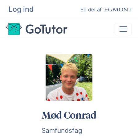
Log ind
Søg
En del af
Lektiehjælp
Eksamenshjælp
Hjælp til ordblinde
Kundeudtalelser
Undervisere
Mød Conrad
Samfundsfag