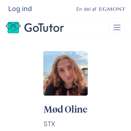
Log ind
Søg
En del af
Lektiehjælp
Eksamenshjælp
Hjælp til ordblinde
Kundeudtalelser
Undervisere
Mød Oline
STX