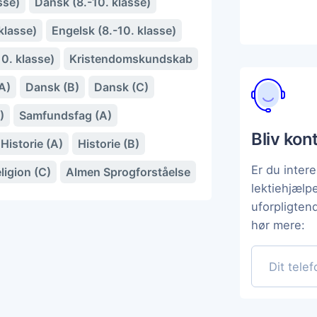
sse)
Dansk (8.-10. klasse)
klasse)
Engelsk (8.-10. klasse)
10. klasse)
Kristendomskundskab
A)
Dansk (B)
Dansk (C)
)
Samfundsfag (A)
Bliv kon
Historie (A)
Historie (B)
Er du intere
ligion (C)
Almen Sprogforståelse
lektiehjælp
uforpligten
hør mere: