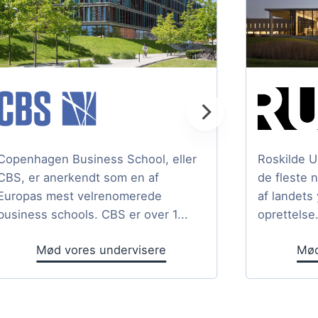
Copenhagen Business School, eller
Roskilde U
CBS, er anerkendt som en af
de fleste 
Europas mest velrenomerede
af landets
business schools. CBS er over 1...
oprettelse.
Mød vores undervisere
Mød