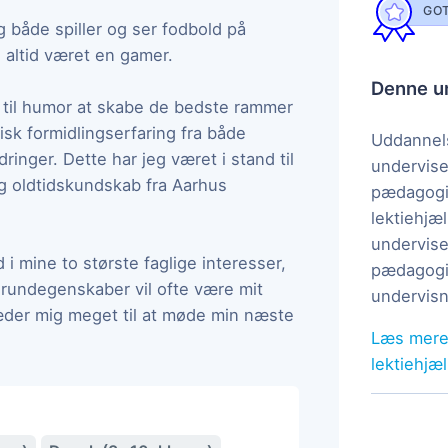
GOT
g både spiller og ser fodbold på
 altid været en gamer.
Denne un
s til humor at skabe de bedste rammer
isk formidlingserfaring fra både
Uddannels
nger. Dette har jeg været i stand til
undervise
og oldtidskundskab fra Aarhus
pædagogi
lektiehjæl
undervise
 i mine to største faglige interesser,
pædagogis
grundegenskaber vil ofte være mit
undervisn
læder mig meget til at møde min næste
Læs mere
lektiehjæ