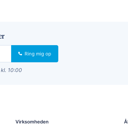
er
Ring mig op
 kl. 10:00
Virksomheden
Å