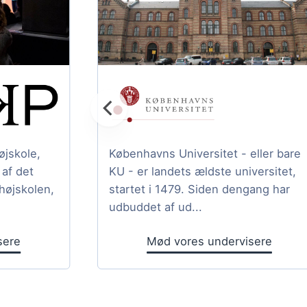
jskole,
Københavns Universitet - eller bare
af det
KU - er landets ældste universitet,
højskolen,
startet i 1479. Siden dengang har
udbuddet af ud...
sere
Mød vores undervisere