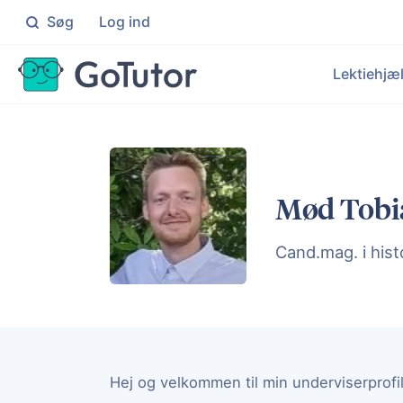
Søg
Log ind
Søg
Lektiehjæ
Folkeskolen
Ma
Individuel hjælp til elever i 0
Knæ
Le
Ek
Gymnasiet
Da
Mød Tobi
Målrettet hjælp til elever på
Få i
Hj
Ku
En
Cand.mag. i hist
Un
Målr
Hej og velkommen til min underviserprofil