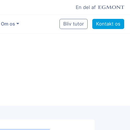
En del af
Om os
Bliv tutor
Kontakt os
Vores eksperter
Sikring af kvalitet
Pædagogisk grundlag
Skoler og kommuner
Job som lektiehjælper
Job som erfaren underviser