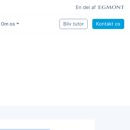
En del af
Om os
Bliv tutor
Kontakt os
Vores eksperter
Sikring af kvalitet
Pædagogisk grundlag
Skoler og kommuner
Job som lektiehjælper
Job som erfaren underviser