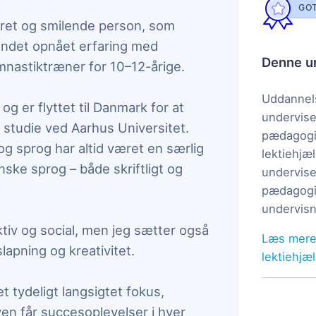
GOT
eret og smilende person, som
t andet opnået erfaring med
Denne un
nastiktræner for 10–12-årige.
Uddannels
g er flyttet til Danmark for at
undervise
 studie ved Aarhus Universitet.
pædagogi
 og sprog har altid været en særlig
lektiehjæl
nske sprog – både skriftligt og
undervise
pædagogis
undervisn
aktiv og social, men jeg sætter også
Læs mere
slapning og kreativitet.
lektiehjæ
et tydeligt langsigtet fokus,
even får succesoplevelser i hver