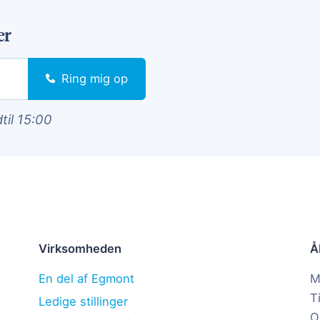
er
Ring mig op
dtil 15:00
Virksomheden
Å
En del af Egmont
M
T
Ledige stillinger
O