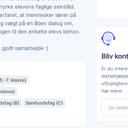
yrke elevens faglige selvtillid.
erfaret, at mennesker lærer på
jeg vægt på en åben dialog om,
ngen til den enkelte elevs behov.
et godt samarbejde :)
Bliv kon
Er du intere
lektiehjæl
.-7. klasse)
uforpligten
hør mere:
klasse)
sfag (B)
Samfundsfag (C)