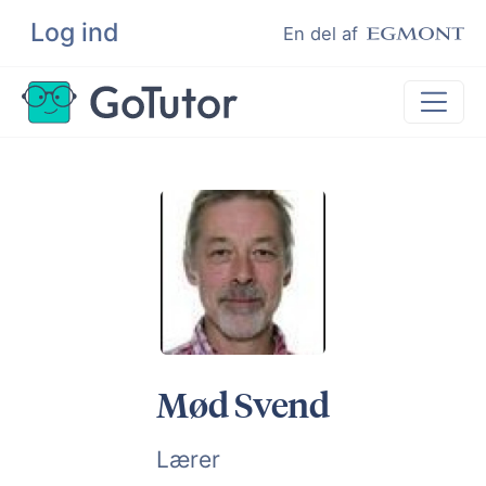
Log ind
Søg
En del af
Lektiehjælp
Eksamenshjælp
Hjælp til ordblinde
Kundeudtalelser
Undervisere
Mød Svend
Lærer