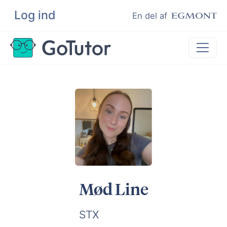
Log ind
Søg
En del af
Lektiehjælp
Eksamenshjælp
Hjælp til ordblinde
Kundeudtalelser
Undervisere
Mød Line
STX