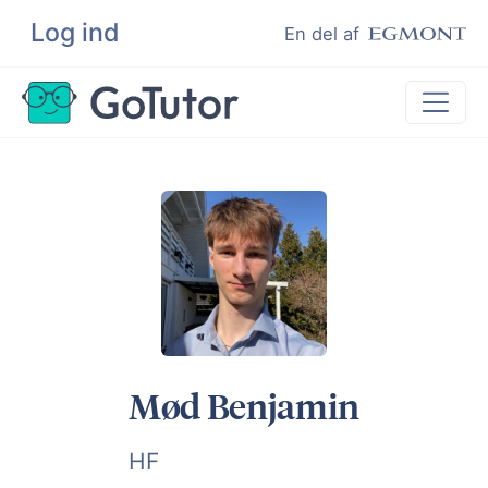
Log ind
Søg
En del af
Lektiehjælp
Eksamenshjælp
Hjælp til ordblinde
Kundeudtalelser
Undervisere
Mød Benjamin
HF