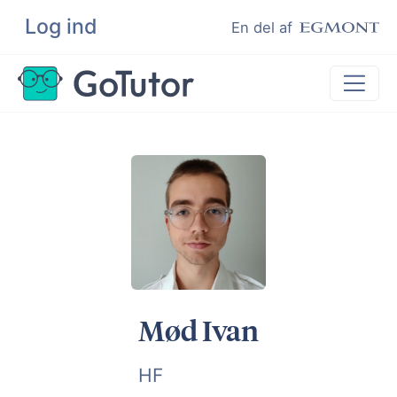
Log ind
Søg
En del af
Lektiehjælp
Eksamenshjælp
Hjælp til ordblinde
Kundeudtalelser
Undervisere
Mød Ivan
HF