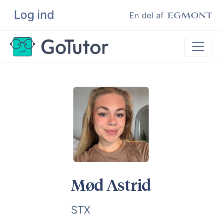
Log ind
Søg
En del af
Lektiehjælp
Eksamenshjælp
Hjælp til ordblinde
Kundeudtalelser
Undervisere
Mød Astrid
STX