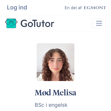
Log ind
Søg
En del af
Lektiehjælp
Eksamenshjælp
Hjælp til ordblinde
Kundeudtalelser
Undervisere
Mød Melisa
BSc i engelsk