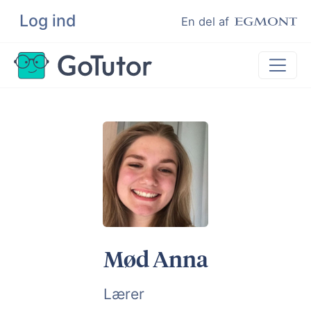
Log ind
Søg
En del af
Lektiehjælp
Eksamenshjælp
Hjælp til ordblinde
Kundeudtalelser
Undervisere
Mød Anna
Lærer