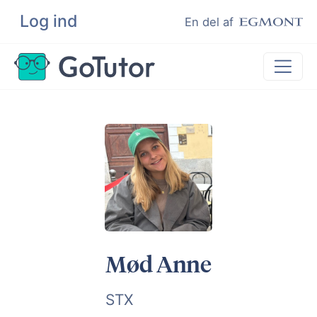
Log ind
Søg
En del af
Lektiehjælp
Eksamenshjælp
Hjælp til ordblinde
Kundeudtalelser
Undervisere
Mød Anne
STX