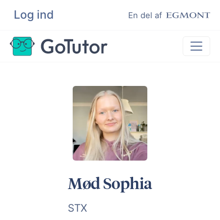
Log ind
Søg
En del af
Lektiehjælp
Eksamenshjælp
Hjælp til ordblinde
Kundeudtalelser
Undervisere
Mød Sophia
STX