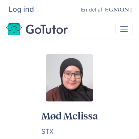
Log ind
Søg
En del af
Lektiehjælp
Eksamenshjælp
Hjælp til ordblinde
Kundeudtalelser
Undervisere
Mød Melissa
STX