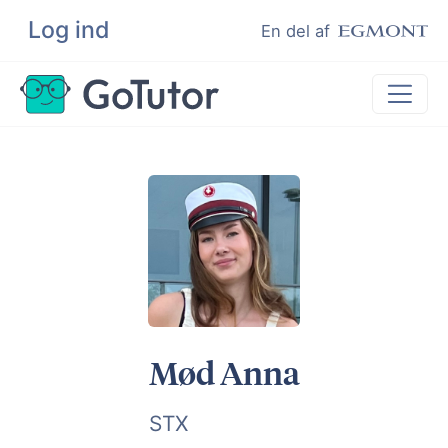
Log ind
Søg
En del af
Lektiehjælp
Eksamenshjælp
Hjælp til ordblinde
Kundeudtalelser
Undervisere
Mød Anna
STX