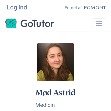
Log ind
Søg
En del af
Lektiehjælp
Eksamenshjælp
Hjælp til ordblinde
Kundeudtalelser
Undervisere
Mød Astrid
Medicin