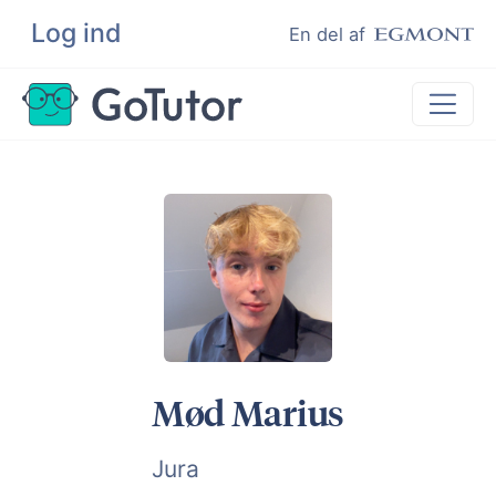
Log ind
Søg
En del af
Lektiehjælp
Eksamenshjælp
Hjælp til ordblinde
Kundeudtalelser
Undervisere
Mød Marius
Jura