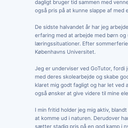
dagligt bruger tid sammen med venner
også pris på at kunne slappe af med en
De sidste halvandet år har jeg arbejd
erfaring med at arbejde med børn og u
læringssituationer. Efter sommerferie
Københavns Universitet.
Jeg er underviser ved GoTutor, fordi 
med deres skolearbejde og skabe gode
klaret mig godt fagligt og har let ved a
også ønsker at give videre til mine ele
I min fritid holder jeg mig aktiv, bla
at komme ud i naturen. Derudover har j
sætter stadig pris på en god kamp i 