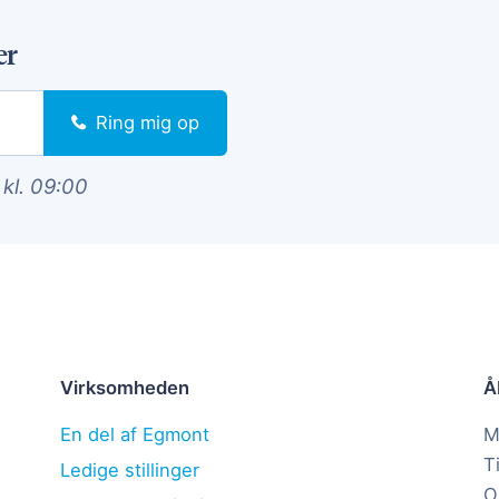
er
Ring mig op
 kl. 09:00
Virksomheden
Å
En del af Egmont
M
T
Ledige stillinger
O