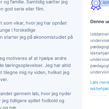
 og familie. Samtidig sætter jeg
GOT
 god serie eller film.
Denne un
et som vikar, hvor jeg har opnået
nge i forskellige
Uddannels
n starter jeg på økonomistudiet på
undervise
pædagogi
lektiehjæl
jeg motiveres af at hjælpe andre
undervise
 læringsoplevelser. Jeg har altid
pædagogis
t tilegne mig ny viden, hvilket jeg
undervisn
ver.
Læs mere
lektiehjæ
ndt andet gennem løb, hvor jeg nyder
eg tidligere spillet fodbold og
ny og næ.