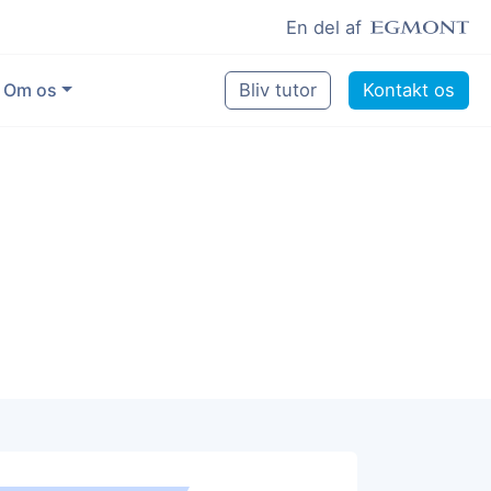
En del af
Om os
Bliv tutor
Kontakt os
Vores eksperter
Sikring af kvalitet
Pædagogisk grundlag
Skoler og kommuner
Job som lektiehjælper
Job som erfaren underviser