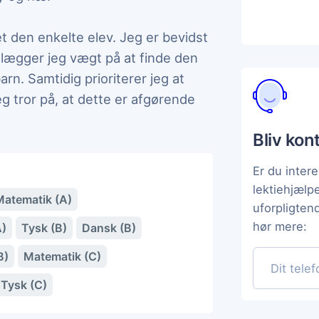
set den enkelte elev. Jeg er bevidst
or lægger jeg vægt på at finde den
arn. Samtidig prioriterer jeg at
eg tror på, at dette er afgørende
Bliv kon
Er du intere
lektiehjælp
Matematik (A)
uforpligten
hør mere:
A)
Tysk (B)
Dansk (B)
B)
Matematik (C)
Tysk (C)