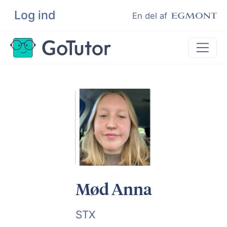
Log ind
Søg
En del af
Lektiehjælp
Eksamenshjælp
Hjælp til ordblinde
Kundeudtalelser
Undervisere
Mød Anna
STX