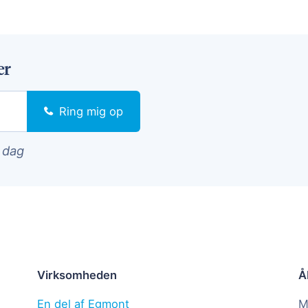
er
Ring mig op
i dag
Virksomheden
Å
En del af Egmont
M