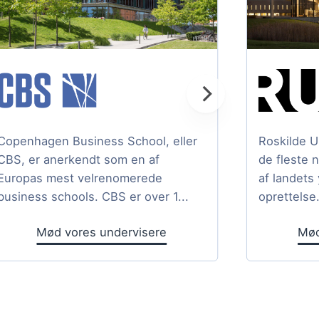
Copenhagen Business School, eller
Roskilde U
CBS, er anerkendt som en af
de fleste 
Europas mest velrenomerede
af landets
business schools. CBS er over 1...
oprettelse.
Mød vores undervisere
Mød