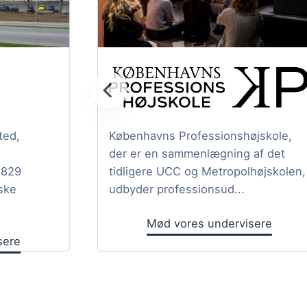
ted,
Københavns Professionshøjskole,
der er en sammenlægning af det
1829
tidligere UCC og Metropolhøjskolen,
ske
udbyder professionsud...
Mød vores undervisere
sere