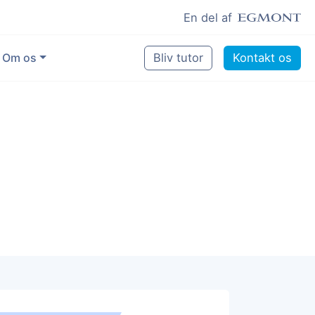
En del af
Om os
Bliv tutor
Kontakt os
Vores eksperter
Sikring af kvalitet
Pædagogisk grundlag
Skoler og kommuner
Job som lektiehjælper
Job som erfaren underviser