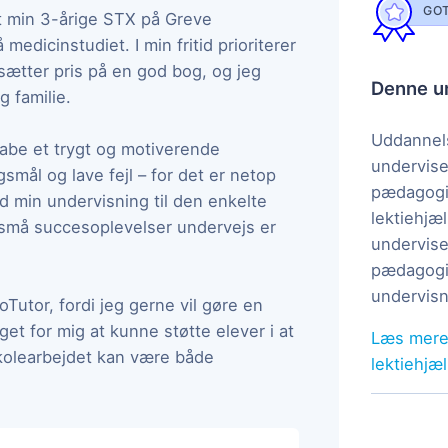
GOT
et min 3-årige STX på Greve
edicinstudiet. I min fritid prioriterer
sætter pris på en god bog, og jeg
Denne un
 familie.
Uddannels
abe et trygt og motiverende
undervise
gsmål og lave fejl – for det er netop
pædagogi
id min undervisning til den enkelte
lektiehjæl
t små succesoplevelser undervejs er
undervise
pædagogis
undervisn
Tutor, fordi jeg gerne vil gøre en
et for mig at kunne støtte elever i at
Læs mere
skolearbejdet kan være både
lektiehjæ