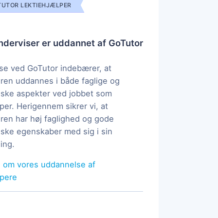
UTOR LEKTIEHJÆLPER
derviser er uddannet af GoTutor
e ved GoTutor indebærer, at
ren uddannes i både faglige og
ske aspekter ved jobbet som
per. Herigennem sikrer vi, at
ren har høj faglighed og gode
ke egenskaber med sig i sin
ing.
 om vores uddannelse af
lpere