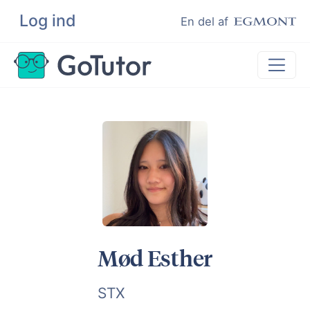
Log ind
Søg
En del af
Lektiehjælp
Eksamenshjælp
Hjælp til ordblinde
Kundeudtalelser
Undervisere
Mød Esther
STX