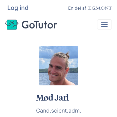
Log ind
Søg
En del af
Lektiehjælp
Eksamenshjælp
Hjælp til ordblinde
Kundeudtalelser
Undervisere
Mød Jarl
Cand.scient.adm.