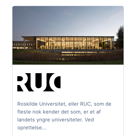
Roskilde Universitet, eller RUC, som de
fleste nok kender det som, er et af
landets yngre universiteter. Ved
oprettelse...