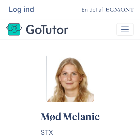
Log ind
Søg
En del af
Lektiehjælp
Eksamenshjælp
Hjælp til ordblinde
Kundeudtalelser
Undervisere
Mød Melanie
STX