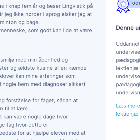
GOT
us i knap fem år og læser Lingvistik på
 jeg ikke nørder i sprog elsker jeg at
dminton og bage.
Denne un
t menneske, som godt kan lide at være
Uddannels
undervise
gsmiljø med min åbenhed og
pædagogi
ster og ældste kusine af en kæmpe
lektiehjæl
rudover kan mine erfaringer som
undervise
nogle børn med diagnoser sikkert
pædagogis
undervisn
og forståelse for faget, sådan at
Læs mere
 til at lære.
lektiehjæ
dt kan være nogle dage hvor
ge fag hvor dette er
 bedste for at hjælpe eleven med at