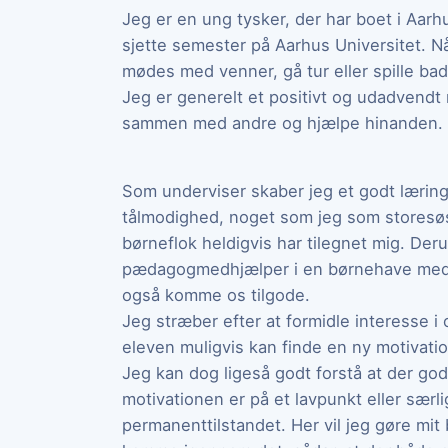
Jeg er en ung tysker, der har boet i Aarh
sjette semester på Aarhus Universitet. Når
mødes med venner, gå tur eller spille ba
Jeg er generelt et positivt og udadvend
sammen med andre og hjælpe hinanden.
Som underviser skaber jeg et godt lærin
tålmodighed, noget som jeg som storesø
børneflok heldigvis har tilegnet mig. De
pædagogmedhjælper i en børnehave med 
også komme os tilgode.
Jeg stræber efter at formidle interesse i 
eleven muligvis kan finde en ny motivation
Jeg kan dog ligeså godt forstå at der go
motivationen er på et lavpunkt eller særli
permanenttilstandet. Her vil jeg gøre mit