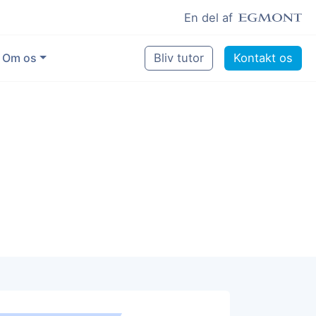
En del af
Om os
Bliv tutor
Kontakt os
Vores eksperter
Sikring af kvalitet
Pædagogisk grundlag
Skoler og kommuner
Job som lektiehjælper
Job som erfaren underviser