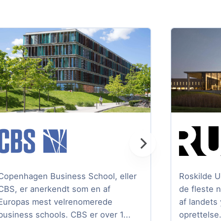
Copenhagen Business School, eller
Roskilde U
CBS, er anerkendt som en af
de fleste 
Europas mest velrenomerede
af landets
business schools. CBS er over 1...
oprettelse.