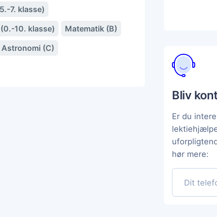
.-7. klasse)
(0.-10. klasse)
Matematik (B)
Astronomi (C)
Bliv kon
Er du intere
lektiehjælp
uforpligten
hør mere: