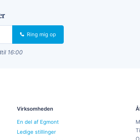
er
Ring mig op
dtil 16:00
Virksomheden
Å
En del af Egmont
M
T
Ledige stillinger
O