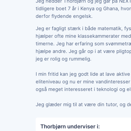
Jeg hedder Thorbjørn og jeg går på NEX
tidligere boet 7 år i Kenya og Ghana, hvor 
derfor flydende engelsk.
Jeg er fagligt stærk i både matematik, fy
hjælper ofte mine klassekammerater med at
timerne. Jeg har erfaring som svømmetræn
hjælpe andre. Jeg går op i at være pligto
jeg er rolig og rummelig.
I min fritid kan jeg godt lide at lave akti
eliteniveau og nu er mine vandinteresser
også meget interesseret i teknologi og el
Jeg glæder mig til at være din tutor, og de
Thorbjørn underviser i: