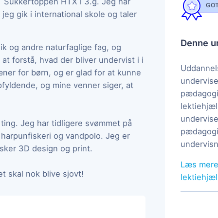
T Sukkertoppen HTX i 3.g. Jeg har
GOT
jeg gik i international skole og taler
Denne un
sik og andre naturfaglige fag, og
 forstå, hvad der bliver undervist i i
Uddannels
er for børn, og er glad for at kunne
undervise
pfyldende, og mine venner siger, at
pædagogi
lektiehjæl
undervise
ve ting. Jeg har tidligere svømmet på
pædagogis
 harpunfiskeri og vandpolo. Jeg er
undervisn
sker 3D design og print.
Læs mere
t skal nok blive sjovt!
lektiehjæ