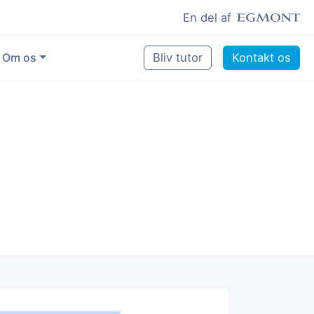
En del af
Om os
Bliv tutor
Kontakt os
Vores eksperter
Sikring af kvalitet
Pædagogisk grundlag
Skoler og kommuner
Job som lektiehjælper
Job som erfaren underviser