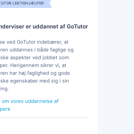
UTOR LEKTIEHJÆLPER
derviser er uddannet af GoTutor
e ved GoTutor indebærer, at
ren uddannes i både faglige og
ske aspekter ved jobbet som
per. Herigennem sikrer vi, at
ren har høj faglighed og gode
ke egenskaber med sig i sin
ing.
 om vores uddannelse af
lpere