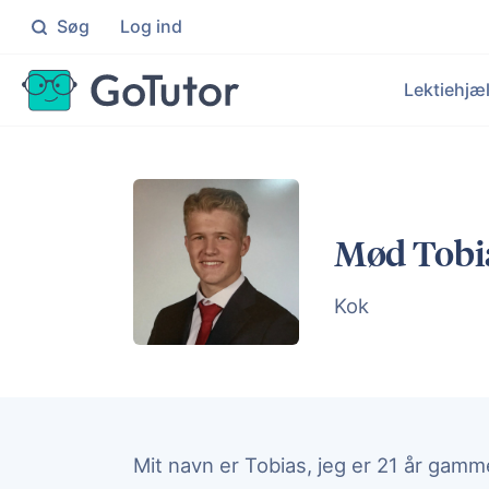
Søg
Log ind
Søg
Lektiehjæ
Folkeskolen
Ma
Individuel hjælp til elever i 0
Knæ
Le
Ek
Gymnasiet
Da
Mød Tobi
Målrettet hjælp til elever på
Få i
Hj
Ku
En
Kok
Un
Målr
Mit navn er Tobias, jeg er 21 år gamme