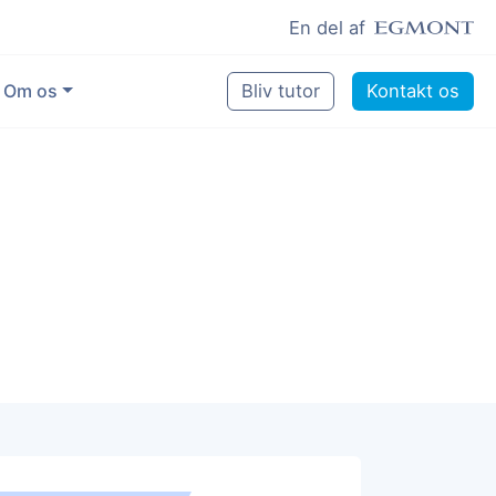
En del af
Om os
Bliv tutor
Kontakt os
Vores eksperter
Sikring af kvalitet
Pædagogisk grundlag
Skoler og kommuner
Job som lektiehjælper
Job som erfaren underviser