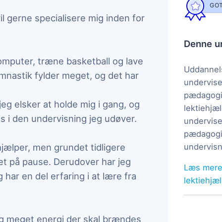
GOT
il gerne specialisere mig inden for
Denne un
e computer, træne basketball og lave
Uddannels
mnastik fylder meget, og det har
undervise
pædagogi
jeg elsker at holde mig i gang, og
lektiehjæl
es i den undervisning jeg udøver.
undervise
pædagogis
hjælper, men grundet tidligere
undervisn
et på pause. Derudover har jeg
Læs mere
har en del erfaring i at lære fra
lektiehjæ
ig meget energi der skal brændes