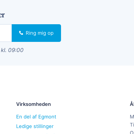
er
Ring mig op
 kl. 09:00
Virksomheden
Å
En del af Egmont
M
T
Ledige stillinger
O