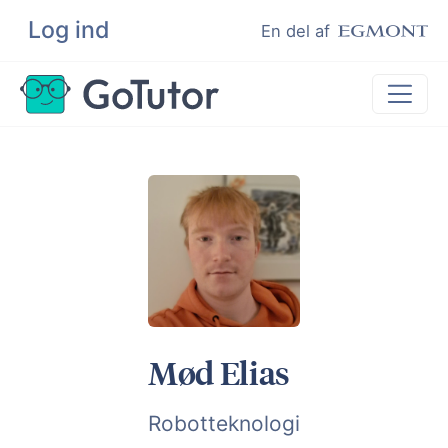
Log ind
Søg
En del af
Lektiehjælp
Eksamenshjælp
Hjælp til ordblinde
Kundeudtalelser
Undervisere
Mød Elias
Robotteknologi