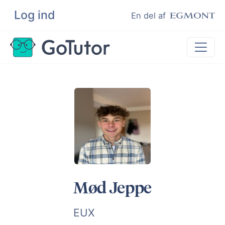
Log ind
Søg
En del af
Lektiehjælp
Eksamenshjælp
Hjælp til ordblinde
Kundeudtalelser
Undervisere
Mød Jeppe
EUX